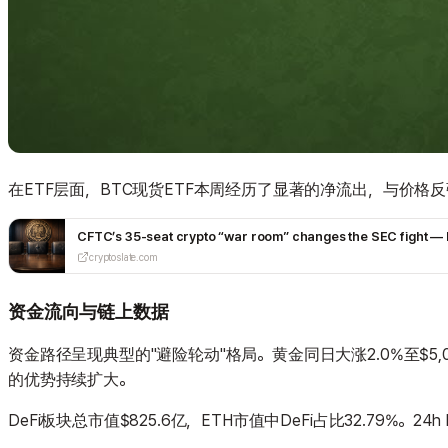
在ETF层面，BTC现货ETF本周经历了显著的净流出，与价格
CFTC’s 35-seat crypto “war room” changes the SEC fight — h
cryptoslate.com
资金流向与链上数据
资金路径呈现典型的"避险轮动"格局。黄金同日大涨2.0%至$5,0
的优势持续扩大。
DeFi板块总市值$825.6亿，ETH市值中DeFi占比32.79