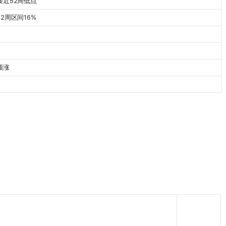
接近52周低点
52周区间16%
领涨