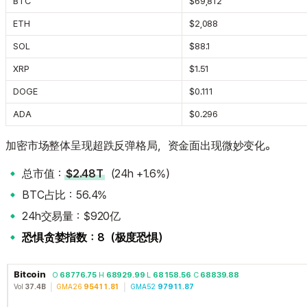
BTC
$69,812
ETH
$2,088
SOL
$88.1
XRP
$1.51
DOGE
$0.111
ADA
$0.296
加密市场整体呈现超跌反弹格局，资金面出现微妙变化。
总市值：
$2.48T
（24h +1.6%）
BTC占比：56.4%
24h交易量：$920亿
恐惧贪婪指数：8（极度恐惧）
Bitcoin
O
68776.75
H
68929.99
L
68158.56
C
68839.88
Vol
37.4B
│
GMA26
95411.81
│
GMA52
97911.87