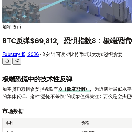
加密货币
BTC反弹$69,812，恐惧指数8：极端恐
February 15, 2026
·
3 分钟阅读
·
#比特币
#以太坊
#恐惧贪婪
极端恐慌中的技术性反弹
加密货币恐惧贪婪指数跌至
8（极度恐惧）
，为近两年最低水平
的集体反弹。这种"恐慌不杀跌"的现象值得关注：要么是空头
市场数据
币种
价格