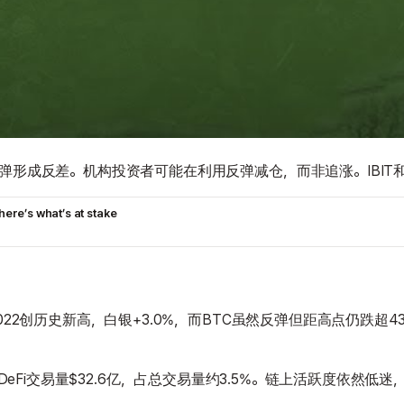
反弹形成反差。机构投资者可能在利用反弹减仓，而非追涨。IBIT
ere’s what’s at stake
22创历史新高，白银+3.0%，而BTC虽然反弹但距高点仍跌超43
%。24h DeFi交易量$32.6亿，占总交易量约3.5%。链上活跃