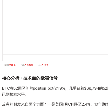
RSI
28.4
Fib
13.3%
σ
-1.97
核心分析：技术面的极端信号
BTC在52周区间的position_pct仅1.9%，几乎贴着$68,
已到极端水平。
反弹的触发来自两个方面：一是美国1月CPI降至2.4%，10年