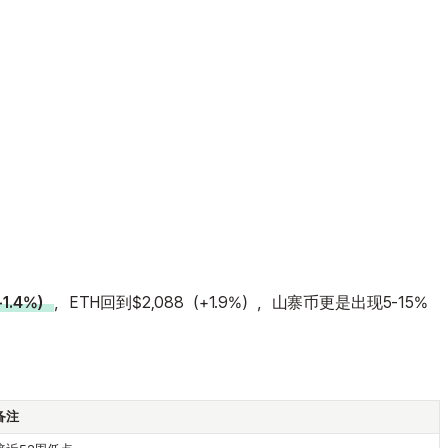
+1.4%）
，ETH回到$2,088（+1.9%），山寨币更是出现5-15%
备注