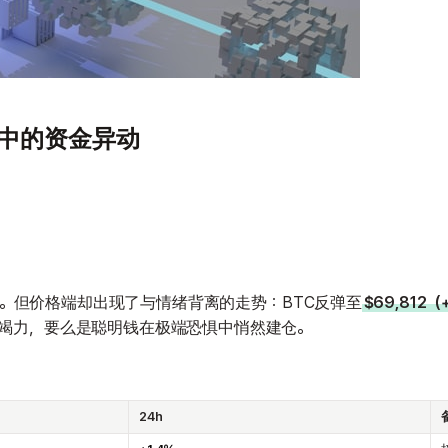
慌中的资金异动
。但价格端却出现了与情绪背离的走势：BTC反弹至
$69,812（
已竭力，要么是聪明钱在极端恐惧中悄然建仓。
24h