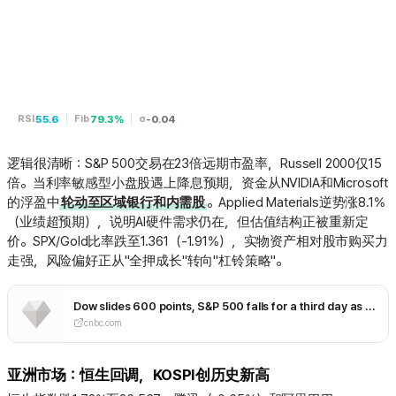
55.6
79.3%
-0.04
RSI
Fib
σ
逻辑很清晰：S&P 500交易在23倍远期市盈率，Russell 2000仅15
倍。当利率敏感型小盘股遇上降息预期，资金从NVIDIA和Microsoft
的浮盈中
轮动至区域银行和内需股
。Applied Materials逆势涨8.1%
（业绩超预期），说明AI硬件需求仍在，但估值结构正被重新定
价。SPX/Gold比率跌至1.361（-1.91%），实物资产相对股市购买力
走强，风险偏好正从"全押成长"转向"杠铃策略"。
Dow slides 600 points, S&P 500 falls for a third day as AI disruption fears rattle markets: Live updates
cnbc.com
亚洲市场：恒生回调，KOSPI创历史新高