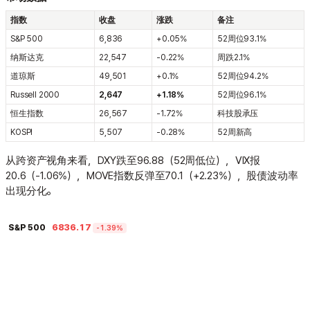
指数
收盘
涨跌
备注
S&P 500
6,836
+0.05%
52周位93.1%
纳斯达克
22,547
-0.22%
周跌2.1%
道琼斯
49,501
+0.1%
52周位94.2%
Russell 2000
2,647
+1.18%
52周位96.1%
恒生指数
26,567
-1.72%
科技股承压
KOSPI
5,507
-0.28%
52周新高
从跨资产视角来看，DXY跌至96.88（52周低位），VIX报
20.6（-1.06%），MOVE指数反弹至70.1（+2.23%），股债波动率
出现分化。
6836.17
S&P 500
-1.39%