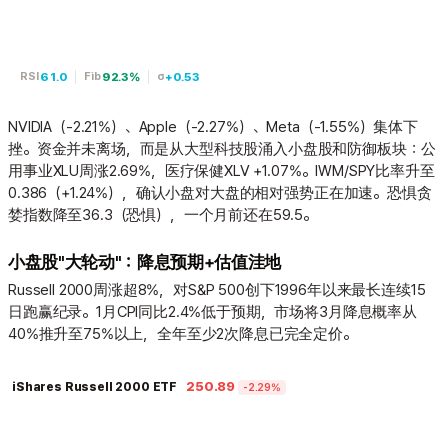
61.0
92.3%
+0.53
RSI
Fib
σ
NVIDIA（-2.21%）、Apple（-2.27%）、Meta（-1.55%）集体下
挫。资金并未离场，而是从大型科技股涌入小盘股和防御板块：公
用事业XLU周涨2.69%，医疗保健XLV +1.07%。IWM/SPY比率升至
0.386（+1.24%），确认小盘对大盘的相对强势正在加速。恐惧贪
婪指数降至36.3（恐惧），一个月前还在59.5。
小盘股"大轮动"：降息预期+估值洼地
Russell 2000周涨超8%，对S&P 500创下1996年以来最长连续15
日跑赢纪录。1月CPI同比2.4%低于预期，市场将3月降息概率从
40%推升至75%以上，全年至少2次降息已完全定价。
250.89
iShares Russell 2000 ETF
-2.29%