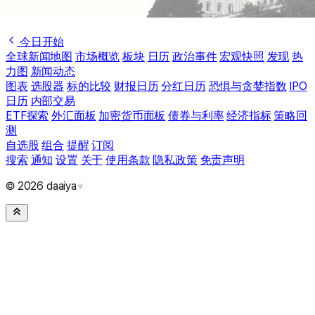
今日开始
全球新闻地图
市场概览
板块
日历
政治事件
宏观快照
发现
热
力图
新闻动态
图表
选股器
标的比较
财报日历
分红日历
恐惧与贪婪指数
IPO
日历
内部交易
ETF探索
外汇面板
加密货币面板
债券与利率
经济指标
策略回
测
自选股
组合
提醒
订阅
搜索
通知
设置
关于
使用条款
隐私政策
免责声明
© 2026 daaiya