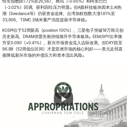
恒生指数跌1.72%至26,567，腾讯（-0.65%）和阿里巴巴
（-2.02%）回调，获利回吐压力明显。但A股科技板块因本土AI热
潮（Seedance等）仍获资金追捧，台湾加权指数大涨1.61%至
33,606，TSMC 2纳米量产消息提振半导体链。
KOSPI位于52周新高（position 100%），三星电子突破18万韩元创
历史新高，DRAM供需失衡持续推升半导体板块。EEM/SPY比率微
升至0.090（+0.41%），新兴市场资金流入边际改善，但DXY跌至
96.88（52周低位区间）才是亚洲市场的核心利好——美元走弱直
接降低新兴市场的外债压力和资本流出风险。