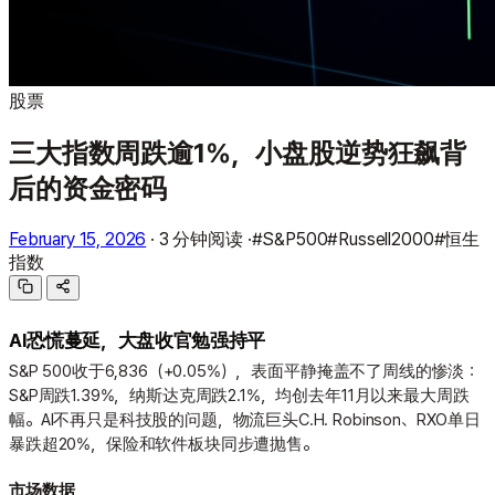
股票
三大指数周跌逾1%，小盘股逆势狂飙背
后的资金密码
February 15, 2026
·
3 分钟阅读
·
#S&P500
#Russell2000
#恒生
指数
AI恐慌蔓延，大盘收官勉强持平
S&P 500收于6,836（+0.05%），表面平静掩盖不了周线的惨淡：
S&P周跌1.39%，纳斯达克周跌2.1%，均创去年11月以来最大周跌
幅。AI不再只是科技股的问题，物流巨头C.H. Robinson、RXO单日
暴跌超20%，保险和软件板块同步遭抛售。
市场数据