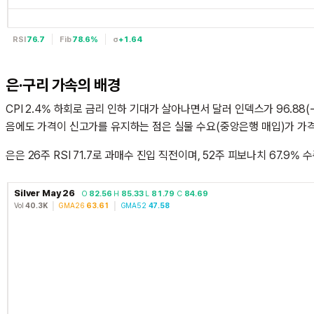
RSI
76.7
Fib
78.6%
σ
+1.64
은·구리 가속의 배경
CPI 2.4% 하회로 금리 인하 기대가 살아나면서 달러 인덱스가 96.88(
음에도 가격이 신고가를 유지하는 점은 실물 수요(중앙은행 매입)가 가
은은 26주 RSI 71.7로 과매수 진입 직전이며, 52주 피보나치 67.9
Silver May 26
O
82.56
H
85.33
L
81.79
C
84.69
Vol
40.3K
│
GMA26
63.61
│
GMA52
47.58