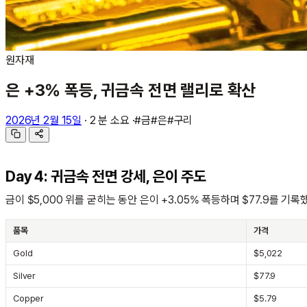
원자재
은 +3% 폭등, 귀금속 전면 랠리로 확산
2026년 2월 15일
·
2 분 소요
·
#금
#은
#구리
Day 4: 귀금속 전면 강세, 은이 주도
금이 $5,000 위를 굳히는 동안 은이 +3.05% 폭등하며 $77.9를 기록했다
품목
가격
Gold
$5,022
Silver
$77.9
Copper
$5.79