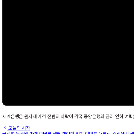
세계은행은 원자재 가격 전반의 하락이 각국 중앙은행의 금리 인하 여력을
오늘의 시작
글로벌 뉴스맵
마켓 오버뷰
섹터
캘린더
정치 이벤트
매크로 스냅샷
탐색