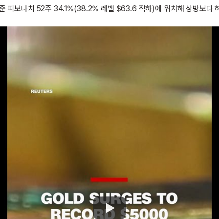
피보나치 52주 34.1%(38.2% 레벨 $63.6 직하)에 위치해 상방보다