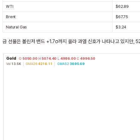
WTI
$62.89
Brent
$67.75
Natural Gas
$3.24
금 선물은 볼린저 밴드 +1.7σ까지 올라 과열 신호가 나타나고 있지만, 
Gold
O
5050.00
H
5074.40
L
4986.00
C
4996.50
Vol
13.5K
│
GMA26
4216.11
│
GMA52
3695.69